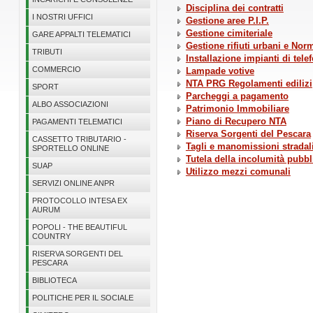
Disciplina dei contratti
I NOSTRI UFFICI
Gestione aree P.I.P.
Gestione cimiteriale
GARE APPALTI TELEMATICI
Gestione rifiuti urbani e No
TRIBUTI
Installazione impianti di tele
COMMERCIO
Lampade votive
NTA PRG Regolamenti edilizi
SPORT
Parcheggi a pagamento
ALBO ASSOCIAZIONI
Patrimonio Immobiliare
Piano di Recupero NTA
PAGAMENTI TELEMATICI
Riserva Sorgenti del Pescara
CASSETTO TRIBUTARIO -
Tagli e manomissioni stradal
SPORTELLO ONLINE
Tutela della incolumità pubbl
SUAP
Utilizzo mezzi comunali
SERVIZI ONLINE ANPR
PROTOCOLLO INTESA EX
AURUM
POPOLI - THE BEAUTIFUL
COUNTRY
RISERVA SORGENTI DEL
PESCARA
BIBLIOTECA
POLITICHE PER IL SOCIALE