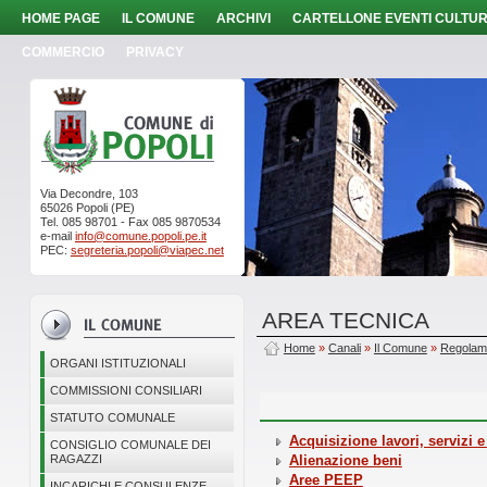
HOME PAGE
IL COMUNE
ARCHIVI
CARTELLONE EVENTI CULTUR
COMMERCIO
PRIVACY
Via Decondre, 103
65026 Popoli (PE)
Tel. 085 98701 - Fax 085 9870534
e-mail
info@comune.popoli.pe.it
PEC:
segreteria.popoli@viapec.net
AREA TECNICA
Home
»
Canali
»
Il Comune
»
Regolam
ORGANI ISTITUZIONALI
COMMISSIONI CONSILIARI
STATUTO COMUNALE
Acquisizione lavori, servizi 
CONSIGLIO COMUNALE DEI
RAGAZZI
Alienazione beni
Aree PEEP
INCARICHI E CONSULENZE