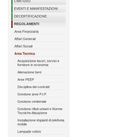
CIMITERO
EVENTI E MANIFESTAZIONI
DECERTIFICAZIONE
REGOLAMENTI
Area Finanziaria
Affari Generali
Affari Sociali
Area Tecnica
Acquisizione lavori, servizi e
forniture in economia
Alienazione beni
Aree PEEP
Disciplina dei contratti
Gestione aree P.I.P.
Gestione cimiteriale
Gestione rifiuti urbani e Norme
Tecniche Attuazione
Installazione impianti di telefonia
mobile
Lampade votive