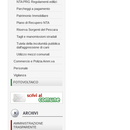
NTA PRG Regolamenti edilizi
Parcheggi a pagamento
Patrimonio Immobiliare
Piano di Recupero NTA
Riserva Sorgenti del Pescara
Tagli e manomissioni stradali
Tutela della incolumità pubblica
dall'aggressione di cani
Utilizzo mezzi comunali
Commercio e Polizia Amm.va
Personale
Vigilanza
FOTOVOLTAICO
AMMINISTRAZIONE
TRASPARENTE