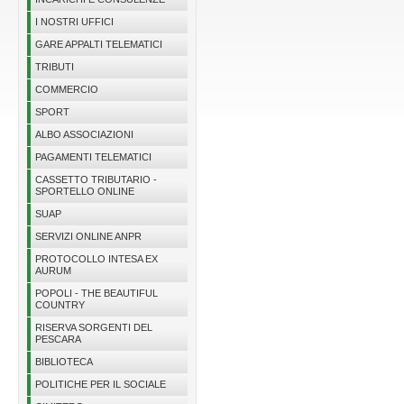
I NOSTRI UFFICI
GARE APPALTI TELEMATICI
TRIBUTI
COMMERCIO
SPORT
ALBO ASSOCIAZIONI
PAGAMENTI TELEMATICI
CASSETTO TRIBUTARIO -
SPORTELLO ONLINE
SUAP
SERVIZI ONLINE ANPR
PROTOCOLLO INTESA EX
AURUM
POPOLI - THE BEAUTIFUL
COUNTRY
RISERVA SORGENTI DEL
PESCARA
BIBLIOTECA
POLITICHE PER IL SOCIALE