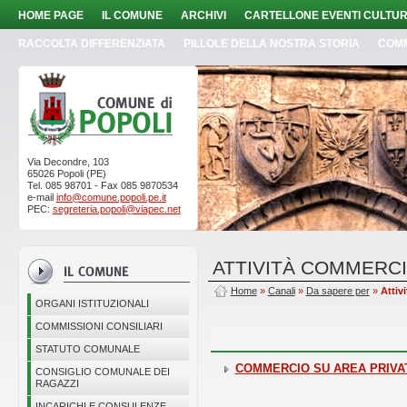
HOME PAGE
IL COMUNE
ARCHIVI
CARTELLONE EVENTI CULTUR
RACCOLTA DIFFERENZIATA
PILLOLE DELLA NOSTRA STORIA
COM
Via Decondre, 103
65026 Popoli (PE)
Tel. 085 98701 - Fax 085 9870534
e-mail
info@comune.popoli.pe.it
PEC:
segreteria.popoli@viapec.net
ATTIVITÀ COMMERCI
Home
»
Canali
»
Da sapere per
»
Attiv
ORGANI ISTITUZIONALI
COMMISSIONI CONSILIARI
STATUTO COMUNALE
COMMERCIO SU AREA PRIVA
CONSIGLIO COMUNALE DEI
RAGAZZI
INCARICHI E CONSULENZE