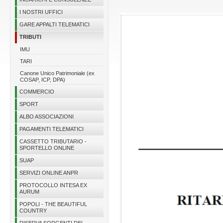
I NOSTRI UFFICI
GARE APPALTI TELEMATICI
TRIBUTI
IMU
TARI
Canone Unico Patrimoniale (ex
COSAP, ICP, DPA)
COMMERCIO
SPORT
ALBO ASSOCIAZIONI
PAGAMENTI TELEMATICI
CASSETTO TRIBUTARIO -
SPORTELLO ONLINE
SUAP
SERVIZI ONLINE ANPR
PROTOCOLLO INTESA EX
AURUM
POPOLI - THE BEAUTIFUL
COUNTRY