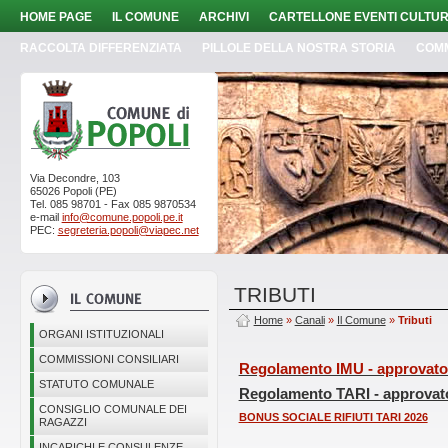
HOME PAGE
IL COMUNE
ARCHIVI
CARTELLONE EVENTI CULTUR
RACCOLTA DIFFERENZIATA
PILLOLE DELLA NOSTRA STORIA
COM
Via Decondre, 103
65026 Popoli (PE)
Tel. 085 98701 - Fax 085 9870534
e-mail
info@comune.popoli.pe.it
PEC:
segreteria.popoli@viapec.net
TRIBUTI
Home
»
Canali
»
Il Comune
»
Tributi
ORGANI ISTITUZIONALI
COMMISSIONI CONSILIARI
Regolamento IMU - approvato c
STATUTO COMUNALE
Regolamento TARI - approvato 
CONSIGLIO COMUNALE DEI
BONUS SOCIALE RIFIUTI TARI 2026
RAGAZZI
INCARICHI E CONSULENZE