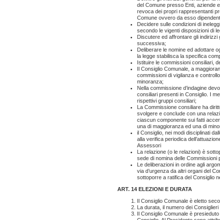
del Comune presso Enti, aziende ed 
revoca dei propri rappresentanti pre
Comune ovvero da esso dipendenti o
Decidere sulle condizioni di ineleggib
secondo le vigenti disposizioni di l
Discutere ed affrontare gli indirizz
successiva;
Deliberare le nomine ed adottare og
la legge stabilisca la specifica com
Istituire le commissioni consiliari
Il Consiglio Comunale, a maggioranz
commissioni di vigilanza e controllo 
minoranza;
Nella commissione d’indagine devon
consiliari presenti in Consiglio. I
rispettivi gruppi consiliari;
La Commissione consiliare ha diritto 
svolgere e conclude con una relazio
ciascun componente sui fatti accer
una di maggioranza ed una di mino
il Consiglio, nei modi disciplinati da
alla verifica periodica dell’attuazi
Assessori
La relazione (o le relazioni) è sott
sede di nomina delle Commissioni p
Le deliberazioni in ordine agli argo
via d’urgenza da altri organi del Com
sottoporre a ratifica del Consiglio 
ART. 14 ELEZIONI E DURATA
Il Consiglio Comunale è eletto secon
La durata, il numero dei Consiglieri
Il Consiglio Comunale è presieduto d
Consiglio. Al Presidente sono attribui