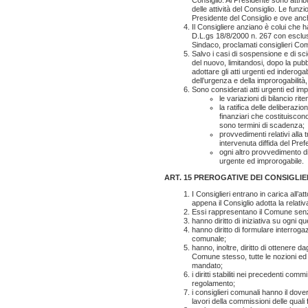
delle attività del Consiglio. Le funz
Presidente del Consiglio e ove anc
Il Consigliere anziano è colui che ha
D.L.gs 18/8/2000 n. 267 con esclusi
Sindaco, proclamati consiglieri Co
Salvo i casi di sospensione e di sci
del nuovo, limitandosi, dopo la pubbl
adottare gli atti urgenti ed inderog
dell’urgenza e della improrogabilità
Sono considerati atti urgenti ed imp
le variazioni di bilancio rite
la ratifica delle deliberaz
finanziari che costituiscono
sono termini di scadenza;
provvedimenti relativi alla
intervenuta diffida del Prefe
ogni altro provvedimento d
urgente ed improrogabile.
ART. 15 PREROGATIVE DEI CONSIGLI
I Consiglieri entrano in carica all’
appena il Consiglio adotta la relativ
Essi rappresentano il Comune senz
hanno diritto di iniziativa su ogni q
hanno diritto di formulare interrogaz
comunale;
hanno, inoltre, diritto di ottenere d
Comune stesso, tutte le nozioni ed i
mandato;
i diritti stabiliti nei precedenti comm
regolamento;
i consiglieri comunali hanno il dover
lavori della commissioni delle quali