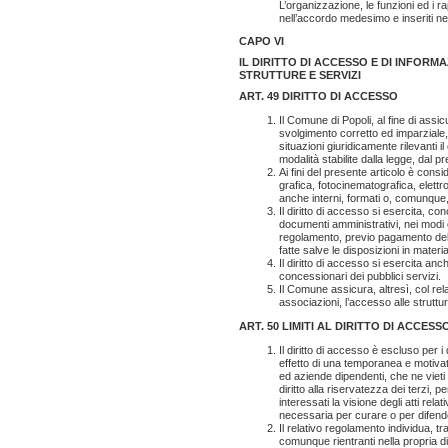
L’organizzazione, le funzioni ed i ra
nell’accordo medesimo e inseriti ne
CAPO VI
IL DIRITTO DI ACCESSO E DI INFORMA
STRUTTURE E SERVIZI
ART. 49 DIRITTO DI ACCESSO
Il Comune di Popoli, al fine di assic
svolgimento corretto ed imparziale,
situazioni giuridicamente rilevanti i
modalità stabilite dalla legge, dal p
Ai fini del presente articolo è co
grafica, fotocinematografica, elettr
anche interni, formati o, comunque, ut
Il diritto di accesso si esercita,
documenti amministrativi, nei modi e 
regolamento, previo pagamento del c
fatte salve le disposizioni in materia
Il diritto di accesso si esercita an
concessionari dei pubblici servizi.
Il Comune assicura, altresì, col rel
associazioni, l’accesso alle struttur
ART. 50 LIMITI AL DIRITTO DI ACCESS
Il diritto di accesso è escluso per 
effetto di una temporanea e motivata
ed aziende dipendenti, che ne vieti l
diritto alla riservatezza dei terzi
interessati la visione degli atti rel
necessaria per curare o per difender
Il relativo regolamento individua, tr
comunque rientranti nella propria dis