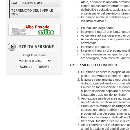
Attua, secondo le modalità previste 
GALLERIA IMMAGINI
idoneo ad assicurare strutture ed a fa
dell’obbligo scolastico; assicura, nei 
TERREMOTO DEL 6 APRILE
organizzativo del servizio di istruzi
2009
Il Comune anche in collaborazione c
iniziative relative a:
Educazione degli adulti;
Interventi integrati di orientamento
Azioni tese ad assicurare le pari op
Azioni di supporto tese a promuover
orizzontale
Interventi perequativi;
Interventi integrati di prevenzione 
Tutela e valorizza per quanto di prop
Scegli la versione:
archeologico, monumentale, anche p
ART. 5 SVILUPPO ECONOMICO
Il Comune esercita la propria azion
guidare lo sviluppo economico dell
Istituisce regolamenta e coordina l
distribuzione sul territorio comunale
Favorisce l’associazione e la coo
di partecipazione popolare al proc
legata alle tradizioni del territorio;
Apprezza e gestisce aree attrezzate
rispetto della pianificazione territo
Promuove lo sviluppo dell’artigianato
espressione delle tradizioni e costu
prodotti ed una più equa remuneraz
Promuove lo sviluppo delle attività
dei servizi turistici e ricettivi e la
Attua interventi per la protezione d
amministrazione dei beni di uso civ