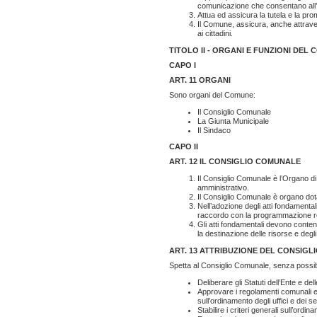
comunicazione che consentano all’i
Attua ed assicura la tutela e la promo
Il Comune, assicura, anche attravers
ai cittadini.
TITOLO II - ORGANI E FUNZIONI DEL
CAPO I
ART. 11
ORGANI
Sono organi del Comune:
Il Consiglio Comunale
La Giunta Municipale
Il Sindaco
CAPO II
ART. 12
IL CONSIGLIO COMUNALE
Il Consiglio Comunale è l’Organo di 
amministrativo.
Il Consiglio Comunale è organo dot
Nell’adozione degli atti fondamental
raccordo con la programmazione reg
Gli atti fondamentali devono contener
la destinazione delle risorse e degl
ART. 13 ATTRIBUZIONE DEL CONSIGL
Spetta al Consiglio Comunale, senza possibili
Deliberare gli Statuti dell’Ente e del
Approvare i regolamenti comunali e d
sull’ordinamento degli uffici e dei se
Stabilire i criteri generali sull’ordina