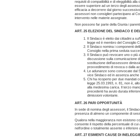
requisiti di compatibilità e di eleggibilità al
essere superiore ad un terzo degli assesso
efficacia a decorrere dal giorno successivo 
assessori non consiglieri partecipano al Cons
intervento nelle materie assegnate.
Non possono far parte della Giunta i parenti 
ART. 25 ELEZIONE DEL SINDACO E DE
Il Sindaco è eletto dai cittadini a s
legge ed è membro del Consiglio 
Il Sindaco nomina i componenti dell
Consiglio nella prima seduta succes
Il Sindaco può revocare uno o più 
discussione sulla comunicazione del
sostituzione dell’assessore dimissi
provvedimento di revoca o dalla acq
Le adunanze sono convocate dal Si
vice Sindaco ed in assenza anche di
Chi ha ricoperto per due mandati con
legge 25.03.1993, n. 81, non è, al
alla medesima carica. Il terzo ma
precedenti ha avuto durata inferior
dimissioni volontarie.
ART. 26 PARI OPPORTUNITÀ
In sede di nomina degli assessori, il Sindac
presenza di almeno un componente di sess
Qualora nella maggioranza non esistono cons
consente il rispetto della percentuale di c
nell’ordine o totalmente assente o inferiore a
ART. 27 ESIMENTI CAUSE DI INELEGGI