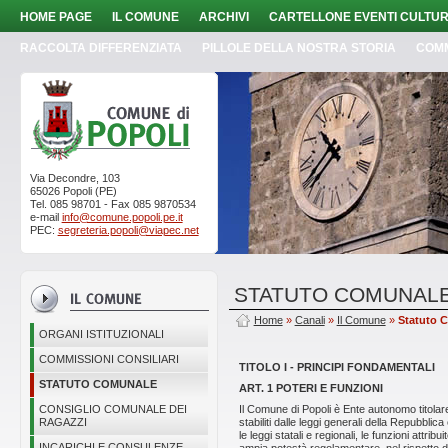
HOME PAGE
IL COMUNE
ARCHIVI
CARTELLONE EVENTI CULTUR
RACCOLTA DIFFERENZIATA
PILLOLE DELLA NOSTRA STORIA
COM
Via Decondre, 103
65026 Popoli (PE)
Tel. 085 98701 - Fax 085 9870534
e-mail
info@comune.popoli.pe.it
PEC:
segreteria.popoli@viapec.net
STATUTO COMUNAL
Home
»
Canali
»
Il Comune
»
Statuto 
ORGANI ISTITUZIONALI
COMMISSIONI CONSILIARI
TITOLO I - PRINCIPI FONDAMENTALI
STATUTO COMUNALE
ART. 1 POTERI E FUNZIONI
CONSIGLIO COMUNALE DEI
Il Comune di Popoli è Ente autonomo titolare 
RAGAZZI
stabiliti dalle leggi generali della Repubblic
le leggi statali e regionali, le funzioni attri
INCARICHI E CONSULENZE