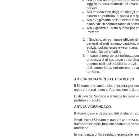
leggi in materia elettorale, di leva e 
servizi;
Alla emanazione degli atti che gli so
sicurezza pubblica, di sanità e di i
Allo svolgimento delle funzioni in ma
siano istituiti commissariati di polizi
Alla vigilanza su tutto quanto possa
Prefetto;
Il Sindaco, altresì, quale ufficiale 
generali all’ordinamento giuridico, p
edilizia, polizia locale e veterinari
l’incolumità dei cittadini;
In caso di emergenza collegata con 
presenza di circostanze straordinari
commerciali, dei pubblici esercizi e 
delle amministrazioni interessate agli
territorio.
ART. 34 GIURAMENTO E DISTINTIVO
Il Sindaco proclamato eletto, presta giurame
osservare lealmente la Costituzione Italiana s
Distintivo del Sindaco è la fascia tricolor
portarsi a tracolla.
ART. 35 VICESINDACO
Il Vicesindaco è designato dal Sindaco tra g
Sostituisce il Sindaco in caso di assenza 
dall’esercizio delle funzioni adottate ai se
modifiche.
In mancanza di Vicesindaco esercita le relat