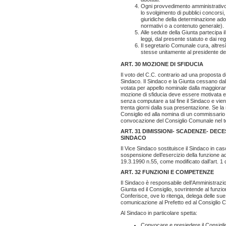
Ogni provvedimento amministrativo,
lo svolgimento di pubblici concorsi, 
giuridiche della determinazione adott
normativi o a contenuto generale).
Alle sedute della Giunta partecipa i
leggi, dal presente statuto e dai re
Il segretario Comunale cura, altresì
stesse unitamente al presidente de
ART. 30 MOZIONE DI SFIDUCIA
Il voto del C.C. contrario ad una proposta d
Sindaco. Il Sindaco e la Giunta cessano dal
votata per appello nominale dalla maggiora
mozione di sfiducia deve essere motivata e 
senza computare a tal fine il Sindaco e vien
trenta giorni dalla sua presentazione. Se l
Consiglio ed alla nomina di un commissario a
convocazione del Consiglio Comunale nel te
ART. 31 DIMISSIONI- SCADENZE- DE
SINDACO
Il Vice Sindaco sostituisce il Sindaco in 
sospensione dell’esercizio della funzione ad
19.3.1990 n.55, come modificato dall’art. 1 
ART. 32
FUNZIONI E COMPETENZE
Il Sindaco è responsabile dell’Amministrazi
Giunta ed il Consiglio, sovrintende al funzion
Conferisce, ove lo ritenga, delega delle s
comunicazione al Prefetto ed al Consiglio 
Al Sindaco in particolare spetta:
Convocare e presiedere il Consiglio