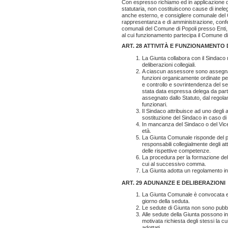
Con espresso richiamo ed in applicazione de
statutaria, non costituiscono cause di ineleg
anche esterno, e consigliere comunale del Co
rappresentanza e di amministrazione, conferi
comunali del Comune di Popoli presso Enti, A
al cui funzionamento partecipa il Comune di 
ART. 28 ATTIVITÀ E FUNZIONAMENTO
La Giunta collabora con il Sindaco
deliberazioni collegiali.
A ciascun assessore sono assegnate
funzioni organicamente ordinate per 
e controllo e sovrintendenza del set
stata data espressa delega da parte
assegnato dallo Statuto, dal regola
funzionari.
Il Sindaco attribuisce ad uno degli a
sostituzione del Sindaco in caso di
In mancanza del Sindaco o del Vice 
età.
La Giunta Comunale risponde del pr
responsabili collegialmente degli att
delle rispettive competenze.
La procedura per la formazione dell
cui al successivo comma.
La Giunta adotta un regolamento inte
ART. 29 ADUNANZE E DELIBERAZIONI
La Giunta Comunale è convocata e pr
giorno della seduta.
Le sedute di Giunta non sono pubbl
Alle sedute della Giunta possono inte
motivata richiesta degli stessi la cu
adottati.