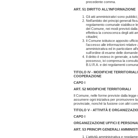
precedente comma.
ART. 51
DIRITTO ALL’INFORMAZIONE
Gli atti amministrativi sono pubblici;
Nell’ambito dei principi generali fiss
regolamento comunale stabilisce le f
del Comune, nei modi previsti dalla l
effettiva la conoscenza degli atti 
cittadini;
Il Comune istituisce apposito ufficio a
l’accesso alle informazioni relative a
amministrativa ed in particolare all’
sull’ordine di esame delle domande
Il diritto è esteso in generale, a tu
possesso, ivi compresa la consultaz
B.U.R.A. e dei regolamenti comunal
TITOLO IV - MODIFICHE TERRITORIA
COOPERAZIONE
CAPO I
ART. 52 MODIFICHE TERRITORIALI
Il Comune, nelle forme previste dalla legge 
assumere ogni iniziativa per promuovere la 
provinciale, nonché la fusione con altri comu
TITOLO V - ATTIVITÀ E ORGANIZZAZI
CAPO I
ORGANIZZAZIONE UFFICI E PERSONA
ART. 53 PRINCIPI GENERALI AMMINIST
L’attività amministrativa e regolame