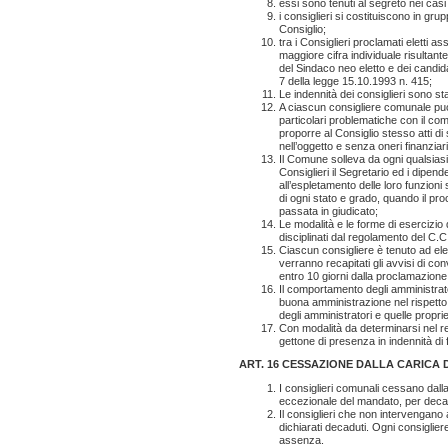
essi sono tenuti al segreto nei casi
i consiglieri si costituiscono in g
Consiglio;
tra i Consiglieri proclamati eletti a
maggiore cifra individuale risultant
del Sindaco neo eletto e dei candidat
7 della legge 15.10.1993 n. 415;
Le indennità dei consiglieri sono stab
A ciascun consigliere comunale può
particolari problematiche con il co
proporre al Consiglio stesso atti di
nell’oggetto e senza oneri finanziar
Il Comune solleva da ogni qualsiasi
Consiglieri il Segretario ed i dipend
all’espletamento delle loro funzioni 
di ogni stato e grado, quando il p
passata in giudicato;
Le modalità e le forme di esercizio de
disciplinati dal regolamento del C.C
Ciascun consigliere è tenuto ad ele
verranno recapitati gli avvisi di co
entro 10 giorni dalla proclamazione d
Il comportamento degli amministrator
buona amministrazione nel rispetto 
degli amministratori e quelle proprie 
Con modalità da determinarsi nel re
gettone di presenza in indennità di 
ART. 16 CESSAZIONE DALLA CARICA 
I consiglieri comunali cessano dalla
eccezionale del mandato, per deca
Il consiglieri che non intervengano 
dichiarati decaduti. Ogni consigliere 
assenza.