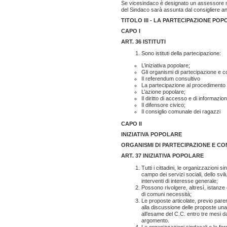
Se vicesindaco è designato un assessore no
del Sindaco sarà assunta dal consigliere a
TITOLO III - LA PARTECIPAZIONE PO
CAPO I
ART. 36 ISTITUTI
Sono istituti della partecipazione:
L’iniziativa popolare;
Gli organismi di partecipazione e c
Il referendum consultivo
La partecipazione al procedimento 
L’azione popolare;
Il diritto di accesso e di informazion
Il difensore civico;
Il consiglio comunale dei ragazzi
CAPO II
INIZIATIVA POPOLARE
ORGANISMI DI PARTECIPAZIONE E C
ART. 37 INIZIATIVA POPOLARE
Tutti i cittadini, le organizzazioni 
campo dei servizi sociali, dello svi
interventi di interesse generale;
Possono rivolgere, altresì, istanze
di comuni necessità;
Le proposte articolate, previo pare
alla discussione delle proposte una
all’esame del C.C. entro tre mesi d
argomento.