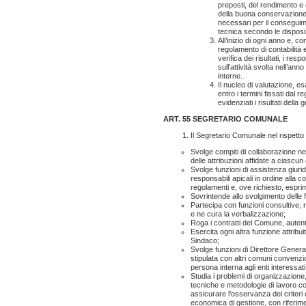
preposti, del rendimento e 
della buona conservazione de
necessari per il conseguime
tecnica secondo le disposi
All’inizio di ogni anno e, c
regolamento di contabilità e
verifica dei risultati, i res
sull’attività svolta nell’ann
interne.
Il nucleo di valutazione, esa
entro i termini fissati dal
evidenziati i risultati della 
ART. 55
SEGRETARIO COMUNALE
Il Segretario Comunale nel rispetto d
Svolge compiti di collaborazione nei
delle attribuzioni affidate a ciascun
Svolge funzioni di assistenza giurid
responsabili apicali in ordine alla co
regolamenti e, ove richiesto, esprim
Sovrintende allo svolgimento delle fu
Partecipa con funzioni consultive, re
e ne cura la verbalizzazione;
Roga i contratti del Comune, autenti
Esercita ogni altra funzione attribui
Sindaco;
Svolge funzioni di Direttore General
stipulata con altri comuni convenzi
persona interna agli enti interessati
Studia i problemi di organizzazione,
tecniche e metodologie di lavoro con
assicurare l’osservanza dei criteri 
economica di gestione, con riferime