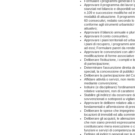
Formulare i programmi generali e set
Approvare il programma dei lavori p
stanziati nel bilancio e disponibili 
n.109 e successive modifiche ed inte
modalità di attuazione. Il programma 
60 consecutivi, redatto secondo lo 
conforme agli strumenti urbanistici
attuativo;
Approvare il bilancio annuale e pluri
Approvare il conto consuntivo;
Approvare i piani territoriali ed urban
i piani di recupero, i programmi ann
ad essi; Formulare pareri da rendere
Approvare le convenzioni con altri 
modificazione di forme associative
Deliberare l’istituzione, i compiti
di partecipazione;
Determinare l’assunzione diretta dei 
speciali, la concessione di pubblici 
Deliberare la partecipazione del Co
Affidare attività o servizi, non rientra
mediante convenzione;
Istituire (e disciplinare) l’ordinamento
relative variazioni, non di caratter
Stabilire gli indirizzi da osservare 
sovvenzionati o sottoposti a vigilan
Approvare le delibere relative alla 
fondamentali e all’emissione di prest
Deliberare le spese che impegnino i 
locazioni di immobili ed alla sommini
Deliberare gli acquisti, le alienazion
che non siano previsti espressamen
costituiscano mera esecuzione o ch
funzioni e servizi di competenza dell
Definire gli indirizzi generali per 