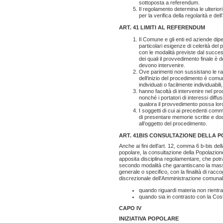
sottoposta a referendum.
Il regolamento determina le ulterior
per la verifica della regolarità e del
ART. 41 LIMITI AL REFERENDUM
Il Comune e gli enti ed aziende dip
particolari esigenze di celerità de
con le modalità previste dal success
dei quali il provvedimento finale è d
devono intervenire.
Ove parimenti non sussistano le ra
dell’inizio del procedimento è comunic
individuati o facilmente individuabi
hanno facoltà di intervenire nel proc
nonché i portatori di interessi diffus
qualora il provvedimento possa loro
I soggetti di cui ai precedenti comm
di presentare memorie scritte e doc
all’oggetto del procedimento.
ART. 41BIS CONSULTAZIONE DELLA 
Anche ai fini dell’art. 12, comma 6 b-bis del
popolare, la consultazione della Popolazion
apposita disciplina regolamentare, che pot
secondo modalità che garantiscano la massi
generale o specifico, con la finalità di raccog
discrezionale dell’Amministrazione comuna
quando riguardi materia non rientra
quando sia in contrasto con la Cost
CAPO IV
INIZIATIVA POPOLARE