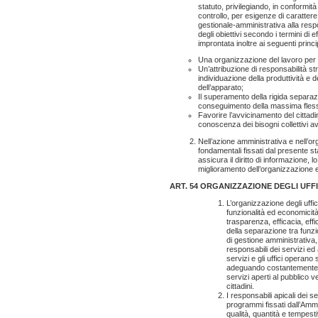
statuto, privilegiando, in conformit
controllo, per esigenze di carattere 
gestionale-amministrativa alla respo
degli obiettivi secondo i termini di 
improntata inoltre ai seguenti princip
Una organizzazione del lavoro per p
Un’attribuzione di responsabilità s
individuazione della produttività e d
dell’apparato;
Il superamento della rigida separazi
conseguimento della massima flessib
Favorire l’avvicinamento del cittadi
conoscenza dei bisogni collettivi a
Nell’azione amministrativa e nell’org
fondamentali fissati dal presente s
assicura il diritto di informazione, 
miglioramento dell’organizzazione e
ART. 54 ORGANIZZAZIONE DEGLI UFFIC
L’organizzazione degli uffici
funzionalità ed economicità
trasparenza, efficacia, effi
della separazione tra funzion
di gestione amministrativa,
responsabili dei servizi ed
servizi e gli uffici operano 
adeguando costantemente la 
servizi aperti al pubblico v
cittadini.
I responsabili apicali dei s
programmi fissati dall’Ammin
qualità, quantità e tempesti