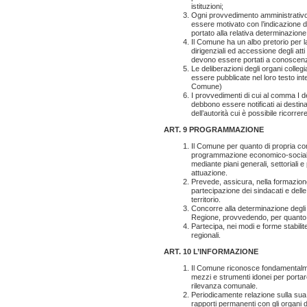
istituzioni;
Ogni provvedimento amministrativo, 
essere motivato con l’indicazione de
portato alla relativa determinazione
Il Comune ha un albo pretorio per la
dirigenziali ed accessione degli atti 
devono essere portati a conoscenza 
Le deliberazioni degli organi collegi
essere pubblicate nel loro testo int
Comune)
I provvedimenti di cui al comma I de
debbono essere notificati ai destina
dell’autorità cui è possibile ricorr
ART. 9 PROGRAMMAZIONE
Il Comune per quanto di propria com
programmazione economico-sociale e
mediante piani generali, settoriali e 
attuazione.
Prevede, assicura, nella formazione 
partecipazione dei sindacati e delle
territorio.
Concorre alla determinazione degli o
Regione, provvedendo, per quanto d
Partecipa, nei modi e forme stabili
regionali.
ART. 10 L’INFORMAZIONE
Il Comune riconosce fondamentalmente 
mezzi e strumenti idonei per portar
rilevanza comunale.
Periodicamente relazione sulla sua a
rapporti permanenti con gli organi d