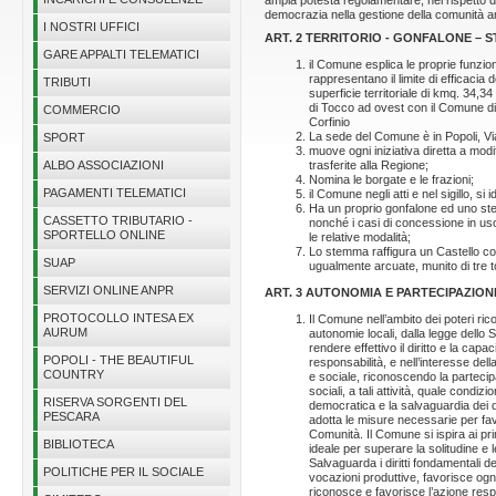
ampia potestà regolamentare, nel rispetto dell
democrazia nella gestione della comunità a
I NOSTRI UFFICI
ART. 2 TERRITORIO - GONFALONE – 
GARE APPALTI TELEMATICI
il Comune esplica le proprie funzioni 
rappresentano il limite di efficacia
TRIBUTI
superficie territoriale di kmq. 34,
di Tocco ad ovest con il Comune di 
COMMERCIO
Corfinio
La sede del Comune è in Popoli, Via
SPORT
muove ogni iniziativa diretta a modi
trasferite alla Regione;
ALBO ASSOCIAZIONI
Nomina le borgate e le frazioni;
PAGAMENTI TELEMATICI
il Comune negli atti e nel sigillo, si
Ha un proprio gonfalone ed uno ste
CASSETTO TRIBUTARIO -
nonché i casi di concessione in uso
SPORTELLO ONLINE
le relative modalità;
Lo stemma raffigura un Castello con
SUAP
ugualmente arcuate, munito di tre tor
SERVIZI ONLINE ANPR
ART. 3 AUTONOMIA E PARTECIPAZION
PROTOCOLLO INTESA EX
Il Comune nell’ambito dei poteri ric
AURUM
autonomie locali, dalla legge dello S
rendere effettivo il diritto e la cap
POPOLI - THE BEAUTIFUL
responsabilità, e nell’interesse dell
COUNTRY
e sociale, riconoscendo la partecipazi
sociali, a tali attività, quale condi
RISERVA SORGENTI DEL
democratica e la salvaguardia dei dir
PESCARA
adotta le misure necessarie per fav
Comunità. Il Comune si ispira ai prin
BIBLIOTECA
ideale per superare la solitudine e l
Salvaguarda i diritti fondamentali del 
POLITICHE PER IL SOCIALE
vocazioni produttive, favorisce ogni
riconosce e favorisce l’azione resp