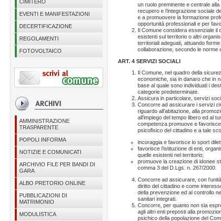
CIMITERO
un ruolo preminente e centrale alla d
recupero e l’integrazione sociale de
EVENTI E MANIFESTAZIONI
e a promuovere la formazione profe
opportunità professionali e per favo
DECERTIFICAZIONE
Il Comune considera essenziale il con
esistenti sul territorio o altri organi
REGOLAMENTI
territoriali adeguati, attuando for
collaborazione, secondo le norme de
FOTOVOLTAICO
ART. 4 SERVIZI SOCIALI
Il Comune, nel quadro della sicurez
economiche, sia in danaro che in natu
base al quale sono individuati i des
categorie predeterminate.
Assicura in particolare, servizi social
Concorre ad assicurare i servizi ci
riguardo all’abitazione, alla promozio
all’impiego del tempo libero ed al tu
AMMINISTRAZIONE
competenza promuove e favorisce at
TRASPARENTE
psicofisico del cittadino e a tale sc
POPOLI INFORMA
incoraggia e favorisce lo sport dilet
favorisce l’istituzione di enti, orga
NOTIZIE E COMUNICATI
quelle esistenti nel territorio;
promuove la creazione di idonee stru
ARCHIVIO FILE PER BANDI DI
comma 3 del D.Lgs. n. 267/2000.
GARA
Concorre ad assicurare, con l’unità
ALBO PRETORIO ONLINE
diritto del cittadino e come interes
della prevenzione ed al controllo nei
PUBBLICAZIONI DI
sanitari integrati.
MATRIMONIO
Concorre, per quanto non sia espres
agli altri enti preposti alla promoz
MODULISTICA
psichico della popolazione del Co