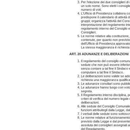
Per l'elezione dei due consiglieri 
un solo nome. Sono eletti i consigli
numero di voti.
L'Ufficio di Presidenza collabora col
predispone il calendario di attività 
gruppi; organizza l'attività del Cons
interpretazione del regolamento inte
regolamento interno del Consiglio e
Consiglieri.
Le norme relative alla costituzione,
contenute, per quanto non previsto
dell’Ufficio di Presidenza approva
La stessa maggioranza è richiesta 
ART. 20 ADUNANZE E DELIBERAZIONI
Il regolamento del consiglio comunal
sedute che non può essere inferior
senza contare a tal fine il Sindaco
computare a tal fine il Sindaco.
Le deliberazioni sono valide se adot
richiesta una maggioranza qualifica
Le adunanze consiliari sono pubblic
Le adunanze hanno luogo con voto p
segreta.
Il Regolamento interno disciplina, p
criteri di verifica del numero legale
deliberazioni.
Alle sedute del Consiglio Comunale p
funzioni attribuitegli dalla Legge, 
I verbali delle sedute sono sottoscr
Le norme relative al funzionament
previsto dalla Legge e dal present
assoluta dei consiglieri assegnati
del Regolamento.