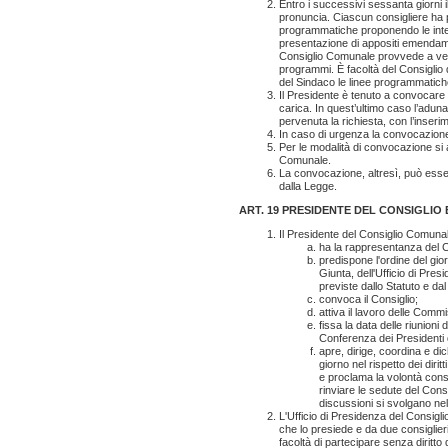
Entro i successivi sessanta giorni 
pronuncia. Ciascun consigliere ha pie
programmatiche proponendo le integ
presentazione di appositi emendame
Consiglio Comunale provvede a verifi
programmi. È facoltà del Consiglio 
del Sindaco le linee programmatich
Il Presidente è tenuto a convocare i
carica. In quest’ultimo caso l’aduna
pervenuta la richiesta, con l’inserim
In caso di urgenza la convocazione
Per le modalità di convocazione si 
Comunale.
La convocazione, altresì, può esse
dalla Legge.
ART. 19
PRESIDENTE DEL CONSIGLIO E
Il Presidente del Consiglio Comunal
ha la rappresentanza del C
predispone l'ordine del gior
Giunta, dell'Ufficio di Pre
previste dallo Statuto e d
convoca il Consiglio;
attiva il lavoro delle Commi
fissa la data delle riunioni
Conferenza dei Presidenti 
apre, dirige, coordina e dic
giorno nel rispetto dei dirit
e proclama la volontà consi
rinviare le sedute del Consi
discussioni si svolgano nel r
L'Ufficio di Presidenza del Consig
che lo presiede e da due consiglieri 
facoltà di partecipare senza diritto d