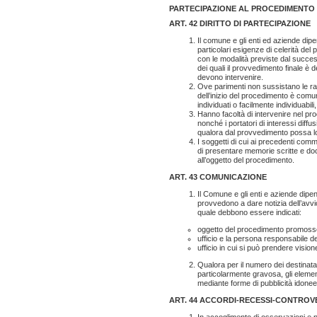
PARTECIPAZIONE AL PROCEDIMENTO
ART. 42 DIRITTO DI PARTECIPAZIONE
Il comune e gli enti ed aziende dip
particolari esigenze di celerità de
con le modalità previste dal success
dei quali il provvedimento finale è d
devono intervenire.
Ove parimenti non sussistano le ra
dell’inizio del procedimento è comunic
individuati o facilmente individuabi
Hanno facoltà di intervenire nel proc
nonché i portatori di interessi diffus
qualora dal provvedimento possa lo
I soggetti di cui ai precedenti comm
di presentare memorie scritte e doc
all’oggetto del procedimento.
ART. 43 COMUNICAZIONE
Il Comune e gli enti e aziende dipe
provvedono a dare notizia dell’avv
quale debbono essere indicati:
oggetto del procedimento promoss
ufficio e la persona responsabile d
ufficio in cui si può prendere visione 
Qualora per il numero dei destinata
particolarmente gravosa, gli eleme
mediante forme di pubblicità idonee
ART. 44 ACCORDI-RECESSI-CONTROV
In accoglimento di osservazioni e 