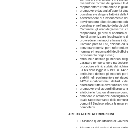
fissandone l’ordine del giorno e la 
rappresentare l’Ente anche in giudi
promuovere davanti all’autorità giud
coordinare e dirigere l’attività dell
sovrintendere al funzionamento dei s
sovrintendere all’espletamento delle
coordinare, nell’ambito della discipl
Comunale, gli orari degli esercizi co
responsabili, gli orari di apertura al
fine di armonizzare l’esplicazione d
provvedere, nei modi e forme indicat
Comune presso Enti, aziende ed istitu
convocare comizi per i referendum
nominare i responsabili degli uffici 
ordinamento degli stessi;
attribuire e definire gli incarichi dir
carattere temporaneo e particolare 
procedure e limiti stabiliti dal richi
51 bis della legge 8.6.1990 n. 142
attribuire e definire gli incarichi pe
stabiliti nel regolamento e nel rispet
142/90 e dal comma 6 dell’art. 7 de
esercitare tutte le altre funzioni attr
promuovere gli accordi di program
attribuire le funzioni di messo comun
emanare le ordinanze contingibili ed
quale rappresentante della comunità 
comuni il Sindaco adotta le misure
competenti.
ART. 33 ALTRE ATTRIBUZIONI
Il Sindaco quale ufficiale di Govern
Alla tenuta dei registri di stato civ