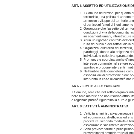
ART. 6 ASSETTO ED UTILIZZAZIONE D
Il Comune determina, per quanto di
territoriale, una politica di assetto 
armonico sviluppo del territorio anc
di particolari fattori di inquinamento
Garantisce che l’assetto del territori
condizioni di vita della comunità, a
insediamenti umani, infrastrutture so
Attua un rigoroso controllo del territ
l’uso del suolo e del sottosuolo in 
Organizza, all’interno del territorio,
parcheggi, idoneo alle esigenze del
individuale e collettiva, garantendo
Promuove e coordina anche d’intesa 
interesse comunale nel settore econ
sportivo e propone interventi mirati a
Nell’ambito delle competenze comunal
associazioni di protezione civile oper
intervento in caso di calamità natura
ART. 7 LIMITE ALLE FUNZIONI
Il Comune, oltre che nel settori organici indi
nelle altre materie che non risultino attribui
e regionale purché riguardino la cura e gli 
ART. 8 L’ATTIVITÀ AMMINISTRATIVA
L’attività amministrativa persegue i 
ed economicità, di efficacia ed effi
procedure, secondo modalità e termin
assicurare lo snellimento dell’azione 
Sono previste forme e principi idone
provvedimenti amministrativi di int