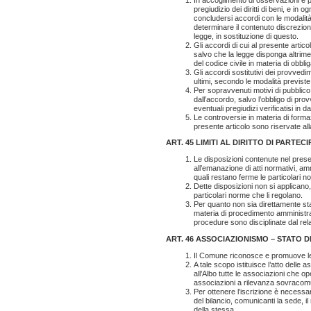
pregiudizio dei diritti di beni, e i
concludersi accordi con le modalità 
determinare il contenuto discreziona
legge, in sostituzione di questo.
Gli accordi di cui al presente articol
salvo che la legge disponga altrimen
del codice civile in materia di obbli
Gli accordi sostitutivi dei provvedi
ultimi, secondo le modalità previste
Per sopravvenuti motivi di pubblic
dall’accordo, salvo l’obbligo di prov
eventuali pregiudizi verificatisi in d
Le controversie in materia di forma
presente articolo sono riservate all
ART. 45 LIMITI AL DIRITTO DI PARTEC
Le disposizioni contenute nel presen
all’emanazione di atti normativi, am
quali restano ferme le particolari 
Dette disposizioni non si applicano, 
particolari norme che li regolano.
Per quanto non sia direttamente stabi
materia di procedimento amministrat
procedure sono disciplinate dal rel
ART. 46 ASSOCIAZIONISMO – STATO 
Il Comune riconosce e promuove le f
A tale scopo istituisce l’atto delle
all’Albo tutte le associazioni che o
associazioni a rilevanza sovracomu
Per ottenere l’iscrizione è necessa
del bilancio, comunicanti la sede, il 
della stessa.