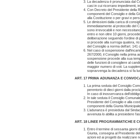
La decadenza è pronunciata dal Co
casi in cui ricorrano impedimenti, i
Con Decreto del Presidente della Re
componenti del Consiglio e della G
alla Costituzione o per gravi e persi
Le dimissioni dalla carica di consi
immediatamente al protocollo del 
sono irrevocabili e non necessitano
entro e non oltre 10 giorni, procede
deliberazione seguendo l’ordine di 
si procede alla surroga qualora, ri
del Consiglio a norma dell’art. 141 
Nel caso di sospensione dall'incarico
267/2000, il Consiglio nella prima 
sospensione procede alla sua tempo
delle funzioni di consigliere al candid
maggior numero di voti. La supple
sopravvenga la decadenza si fa luo
ART. 17 PRIMA ADUNANZA E CONVOC
La prima seduta del Consiglio Com
perentorio di dieci giorni dalla pro
In caso di inosservanza dell’obbligo
In tale seduta il Consiglio Comunale
Presidente del Consiglio e alla costi
componenti della Giunta Municipale
L’adunanza è presieduta dal Sindac
avvenuta lo abilita a presiedere l’
ART. 18 LINEE PROGRAMMATICHE E 
Entro il termine di sessanta giorni d
Giunta, consegna al Presidente del 
azioni ed ai progetti da realizzare 