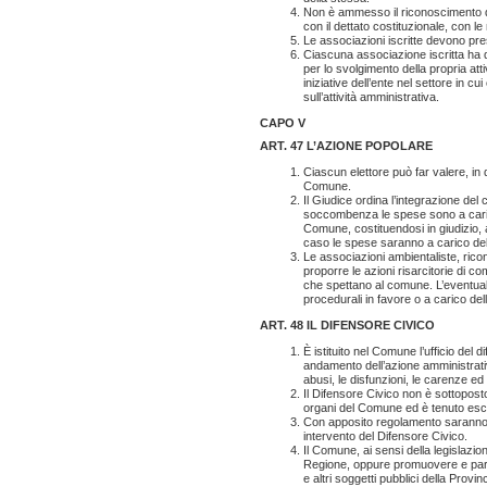
Non è ammesso il riconoscimento di
con il dettato costituzionale, con le 
Le associazioni iscritte devono pre
Ciascuna associazione iscritta ha d
per lo svolgimento della propria atti
iniziative dell’ente nel settore in c
sull’attività amministrativa.
CAPO V
ART. 47 L’AZIONE POPOLARE
Ciascun elettore può far valere, in q
Comune.
Il Giudice ordina l’integrazione del
soccombenza le spese sono a carico
Comune, costituendosi in giudizio, ab
caso le spese saranno a carico d
Le associazioni ambientaliste, rico
proporre le azioni risarcitorie di c
che spettano al comune. L’eventuale
procedurali in favore o a carico del
ART. 48 IL DIFENSORE CIVICO
È istituito nel Comune l’ufficio del 
andamento dell’azione amministrativ
abusi, le disfunzioni, le carenze ed i
Il Difensore Civico non è sottopost
organi del Comune ed è tenuto escl
Con apposito regolamento saranno di
intervento del Difensore Civico.
Il Comune, ai sensi della legislazio
Regione, oppure promuovere e part
e altri soggetti pubblici della Provinc