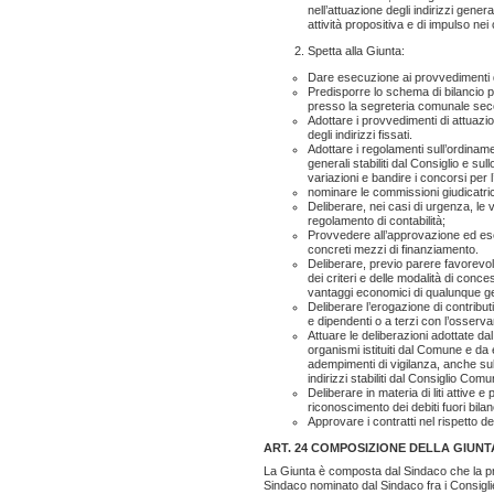
nell’attuazione degli indirizzi gener
attività propositiva e di impulso nei
Spetta alla Giunta:
Dare esecuzione ai provvedimenti d
Predisporre lo schema di bilancio 
presso la segreteria comunale seco
Adottare i provvedimenti di attuazio
degli indirizzi fissati.
Adottare i regolamenti sull’ordinamen
generali stabiliti dal Consiglio e sul
variazioni e bandire i concorsi per 
nominare le commissioni giudicatrici 
Deliberare, nei casi di urgenza, le va
regolamento di contabilità;
Provvedere all’approvazione ed ese
concreti mezzi di finanziamento.
Deliberare, previo parere favorevo
dei criteri e delle modalità di conces
vantaggi economici di qualunque gen
Deliberare l’erogazione di contribu
e dipendenti o a terzi con l’osservanza
Attuare le deliberazioni adottate dal
organismi istituiti dal Comune e da
adempimenti di vigilanza, anche su
indirizzi stabiliti dal Consiglio Comu
Deliberare in materia di liti attive e
riconoscimento dei debiti fuori bilan
Approvare i contratti nel rispetto d
ART. 24 COMPOSIZIONE DELLA GIUNT
La Giunta è composta dal Sindaco che la pre
Sindaco nominato dal Sindaco fra i Consiglie