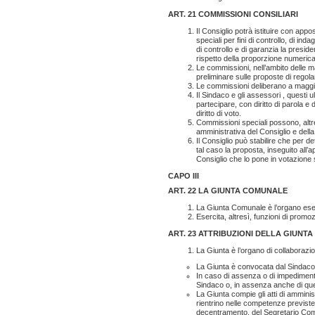
ART. 21 COMMISSIONI CONSILIARI
Il Consiglio potrà istituire con ap
speciali per fini di controllo, di in
di controllo e di garanzia la preside
rispetto della proporzione numerica
Le commissioni, nell’ambito delle m
preliminare sulle proposte di regol
Le commissioni deliberano a maggi
Il Sindaco e gli assessori , questi 
partecipare, con diritto di parola 
diritto di voto.
Commissioni speciali possono, altres
amministrativa del Consiglio e della
Il Consiglio può stabilire che per det
tal caso la proposta, inseguito all
Consiglio che lo pone in votazione 
CAPO III
ART. 22 LA GIUNTA COMUNALE
La Giunta Comunale è l’organo es
Esercita, altresì, funzioni di promozi
ART. 23 ATTRIBUZIONI DELLA GIUNTA
La Giunta è l’organo di collaborazio
La Giunta è convocata dal Sindaco 
In caso di assenza o di impediment
Sindaco o, in assenza anche di que
La Giunta compie gli atti di ammini
rientrino nelle competenze previste 
decentramento, del Segretario Comun