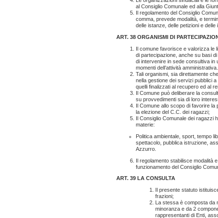
Le organizzazioni sindacali e le for
al Consiglio Comunale ed alla Giun
Il regolamento del Consiglio Comun
comma, prevede modalità, e termini
delle istanze, delle petizioni e delle
ART. 38 ORGANISMI DI PARTECIPAZI
Il comune favorisce e valorizza le
di partecipazione, anche su basi di qu
di intervenire in sede consultiva in
momenti dell’attività amministrativa.
Tali organismi, sia direttamente che
nella gestione dei servizi pubblici 
quelli finalizzati al recupero ed al 
Il Comune può deliberare la consulta
su provvedimenti sia di loro interes
Il Comune allo scopo di favorire la 
la elezione del C.C. dei ragazzi;
Il Consiglio Comunale dei ragazzi ha
materie:
Politica ambientale, sport, tempo li
spettacolo, pubblica istruzione, as
Azzurro.
Il regolamento stabilisce modalità e te
funzionamento del Consiglio Comun
ART. 39 LA CONSULTA
Il presente statuto istituisc
frazioni;
La stessa è composta da n. 
minoranza e da 2 componenti
rappresentanti di Enti, assoc