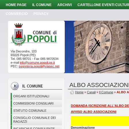
HOME PAGE
IL COMUNE
ARCHIVI
CARTELLONE EVENTI CULTUR
COMMERCIO
PRIVACY
Via Decondre, 103
65026 Popoli (PE)
Tel. 085 98701 - Fax 085 9870534
e-mail
info@comune.popoli.pe.it
PEC:
segreteria.popoli@viapec.net
ALBO ASSOCIAZION
Home
»
Canali
»
Il Comune
»
ALBO A
ORGANI ISTITUZIONALI
COMMISSIONI CONSILIARI
DOMANDA ISCRIZIONE ALL'ALBO DE
STATUTO COMUNALE
AVVISO ALBO ASSOCIAZIONI
CONSIGLIO COMUNALE DEI
RAGAZZI
Denominazione
INCARICHI E CONSULENZE