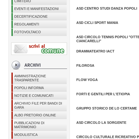
CIMITERO
ASD CENTRO STUDI DANZA POPOLI
EVENTI E MANIFESTAZIONI
DECERTIFICAZIONE
ASD CICLI SPORT MANIA
REGOLAMENTI
FOTOVOLTAICO
ASD CIRCOLO TENNIS POPOLI "OTT
CIANCARELLI"
DRAMMATEATRO IACT
FILOROSA
AMMINISTRAZIONE
FLOW YOGA
TRASPARENTE
POPOLI INFORMA
FORTI E GENTILI PER L'ETIOPIA
NOTIZIE E COMUNICATI
ARCHIVIO FILE PER BANDI DI
GARA
GRUPPO STORICO DE LO CERTAME
ALBO PRETORIO ONLINE
ASD CIRCOLO LA SORGENTE
PUBBLICAZIONI DI
MATRIMONIO
MODULISTICA
CIRCOLO CULTURALE RICREATIVO P