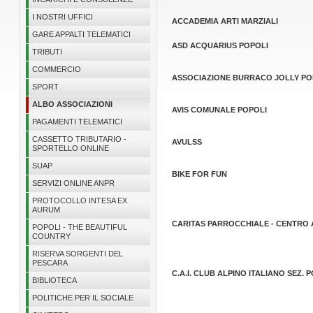
I NOSTRI UFFICI
ACCADEMIA ARTI MARZIALI
GARE APPALTI TELEMATICI
ASD ACQUARIUS POPOLI
TRIBUTI
COMMERCIO
ASSOCIAZIONE BURRACO JOLLY PO
SPORT
ALBO ASSOCIAZIONI
AVIS COMUNALE POPOLI
PAGAMENTI TELEMATICI
CASSETTO TRIBUTARIO -
AVULSS
SPORTELLO ONLINE
SUAP
BIKE FOR FUN
SERVIZI ONLINE ANPR
PROTOCOLLO INTESA EX
AURUM
CARITAS PARROCCHIALE - CENTR
POPOLI - THE BEAUTIFUL
COUNTRY
RISERVA SORGENTI DEL
PESCARA
C.A.I. CLUB ALPINO ITALIANO SEZ. 
BIBLIOTECA
POLITICHE PER IL SOCIALE