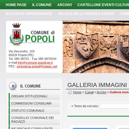
HOME PAGE
IL COMUNE
ARCHIVI
CARTELLONE EVENTI CULTUR
RACCOLTA DIFFERENZIATA
PILLOLE DELLA NOSTRA STORIA
COM
Via Decondre, 103
65026 Popoli (PE)
Tel. 085 98701 - Fax 085 9870534
e-mail
info@comune.popoli.pe.it
PEC:
segreteria.popoli@viapec.net
GALLERIA IMMAGINI
Home
»
Canali
»
Archivi
»
Galleria imm
ORGANI ISTITUZIONALI
COMMISSIONI CONSILIARI
» Testo da cercare:
STATUTO COMUNALE
CONSIGLIO COMUNALE DEI
RAGAZZI
INCARICHI E CONSULENZE