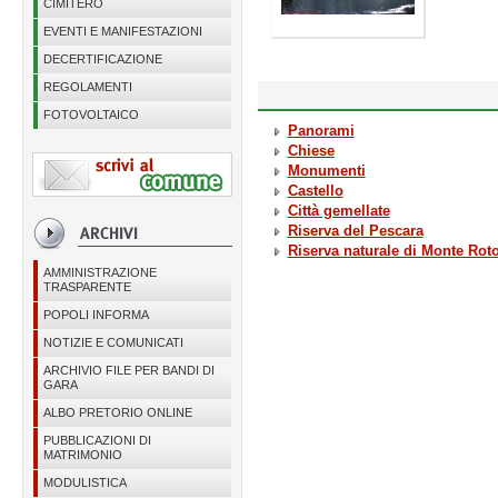
CIMITERO
EVENTI E MANIFESTAZIONI
DECERTIFICAZIONE
REGOLAMENTI
FOTOVOLTAICO
Panorami
Chiese
Monumenti
Castello
Città gemellate
Riserva del Pescara
Riserva naturale di Monte Rot
AMMINISTRAZIONE
TRASPARENTE
POPOLI INFORMA
NOTIZIE E COMUNICATI
ARCHIVIO FILE PER BANDI DI
GARA
ALBO PRETORIO ONLINE
PUBBLICAZIONI DI
MATRIMONIO
MODULISTICA