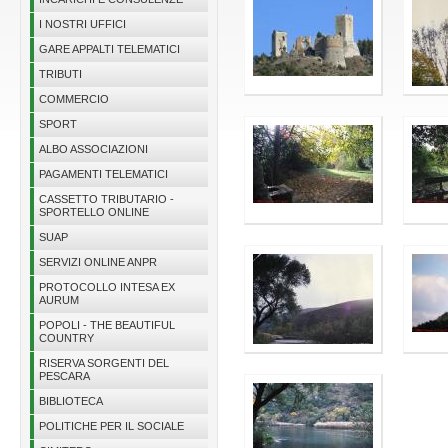
I NOSTRI UFFICI
GARE APPALTI TELEMATICI
TRIBUTI
COMMERCIO
SPORT
ALBO ASSOCIAZIONI
PAGAMENTI TELEMATICI
CASSETTO TRIBUTARIO -
SPORTELLO ONLINE
SUAP
SERVIZI ONLINE ANPR
PROTOCOLLO INTESA EX
AURUM
POPOLI - THE BEAUTIFUL
COUNTRY
RISERVA SORGENTI DEL
PESCARA
BIBLIOTECA
POLITICHE PER IL SOCIALE