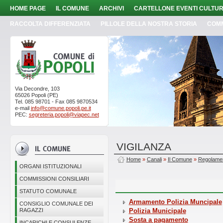
HOME PAGE
IL COMUNE
ARCHIVI
CARTELLONE EVENTI CULTUR
RACCOLTA DIFFERENZIATA
PILLOLE DELLA NOSTRA STORIA
COM
Via Decondre, 103
65026 Popoli (PE)
Tel. 085 98701 - Fax 085 9870534
e-mail
info@comune.popoli.pe.it
PEC:
segreteria.popoli@viapec.net
VIGILANZA
Home
»
Canali
»
Il Comune
»
Regolamen
ORGANI ISTITUZIONALI
COMMISSIONI CONSILIARI
STATUTO COMUNALE
Armamento Polizia Muncipale
CONSIGLIO COMUNALE DEI
RAGAZZI
Polizia Municipale
Sosta a pagamento
INCARICHI E CONSULENZE