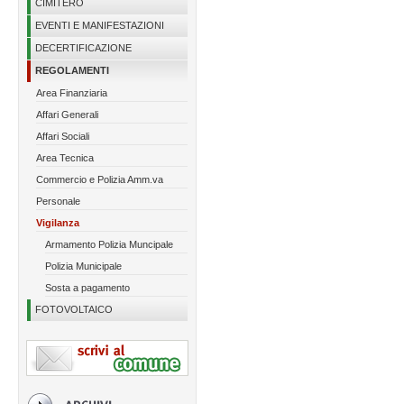
CIMITERO
EVENTI E MANIFESTAZIONI
DECERTIFICAZIONE
REGOLAMENTI
Area Finanziaria
Affari Generali
Affari Sociali
Area Tecnica
Commercio e Polizia Amm.va
Personale
Vigilanza
Armamento Polizia Muncipale
Polizia Municipale
Sosta a pagamento
FOTOVOLTAICO