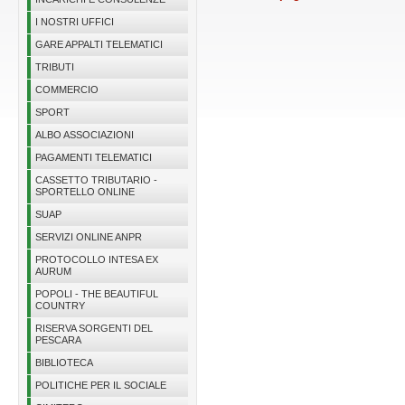
I NOSTRI UFFICI
GARE APPALTI TELEMATICI
TRIBUTI
COMMERCIO
SPORT
ALBO ASSOCIAZIONI
PAGAMENTI TELEMATICI
CASSETTO TRIBUTARIO -
SPORTELLO ONLINE
SUAP
SERVIZI ONLINE ANPR
PROTOCOLLO INTESA EX
AURUM
POPOLI - THE BEAUTIFUL
COUNTRY
RISERVA SORGENTI DEL
PESCARA
BIBLIOTECA
POLITICHE PER IL SOCIALE