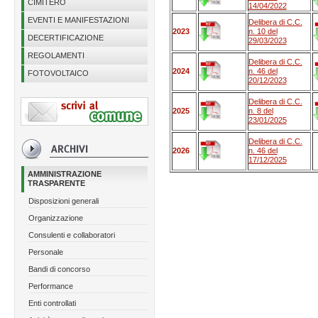
CIMITERO
14/04/2022
EVENTI E MANIFESTAZIONI
Delibera di C.C.
2023
n. 10 del
DECERTIFICAZIONE
29/03/2023
REGOLAMENTI
Delibera di C.C.
2024
n. 46 del
FOTOVOLTAICO
20/12/2023
Delibera di C.C.
2025
n. 8 del
23/01/2025
Delibera di C.C.
2026
n. 46 del
17/12/2025
AMMINISTRAZIONE
TRASPARENTE
Disposizioni generali
Organizzazione
Consulenti e collaboratori
Personale
Bandi di concorso
Performance
Enti controllati