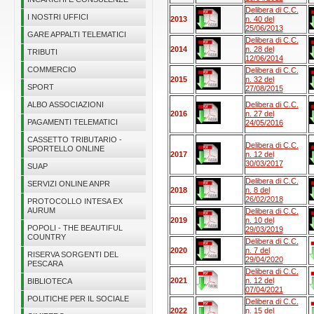
Delibera di C.C.
I NOSTRI UFFICI
2013
n. 40 del
25/06/2013
GARE APPALTI TELEMATICI
Delibera di C.C.
2014
n. 28 del
TRIBUTI
12/06/2014
COMMERCIO
Delibera di C.C.
2015
n. 32 del
SPORT
27/08/2015
ALBO ASSOCIAZIONI
Delibera di C.C.
2016
n. 27 del
PAGAMENTI TELEMATICI
24/05/2016
CASSETTO TRIBUTARIO -
Delibera di C.C.
SPORTELLO ONLINE
2017
n. 12 del
30/03/2017
SUAP
Delibera di C.C.
SERVIZI ONLINE ANPR
2018
n. 8 del
26/02/2018
PROTOCOLLO INTESA EX
AURUM
Delibera di C.C.
2019
n. 10 del
POPOLI - THE BEAUTIFUL
29/03/2019
COUNTRY
Delibera di C.C.
2020
n. 7 del
RISERVA SORGENTI DEL
29/04/2020
PESCARA
Delibera di C.C.
2021
n. 12 del
BIBLIOTECA
07/04/2021
POLITICHE PER IL SOCIALE
Delibera di C.C.
2022
n. 15 del