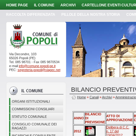
HOME PAGE
IL COMUNE
ARCHIVI
CARTELLONE EVENTI CULTUR
RACCOLTA DIFFERENZIATA
PILLOLE DELLA NOSTRA STORIA
COM
Via Decondre, 103
65026 Popoli (PE)
Tel. 085 98701 - Fax 085 9870534
e-mail
info@comune.popoli.pe.it
PEC:
segreteria.popoli@viapec.net
BILANCIO PREVENT
Home
»
Canali
»
Archivi
»
Amministrazi
ORGANI ISTITUZIONALI
COMMISSIONI CONSILIARI
BILANCIO
ATTO DI
B
STATUTO COMUNALE
ANNO
DI
APPROVAZIONE
C
PREVISIONE
CONSIGLIO COMUNALE DEI
Delibera di C.C.
RAGAZZI
2012
n. 17 del
19/04/2012
INCARICHI E CONSULENZE