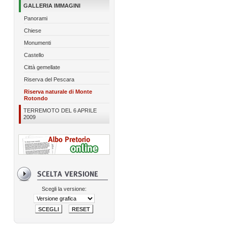
GALLERIA IMMAGINI
Panorami
Chiese
Monumenti
Castello
Città gemellate
Riserva del Pescara
Riserva naturale di Monte
Rotondo
TERREMOTO DEL 6 APRILE
2009
Scegli la versione: