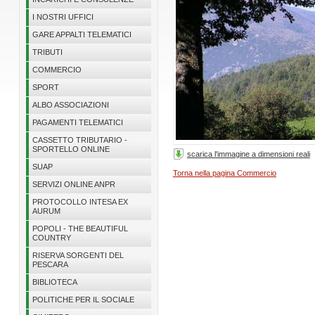
I NOSTRI UFFICI
GARE APPALTI TELEMATICI
TRIBUTI
COMMERCIO
SPORT
ALBO ASSOCIAZIONI
PAGAMENTI TELEMATICI
CASSETTO TRIBUTARIO -
SPORTELLO ONLINE
scarica l'immagine a dimensioni reali
SUAP
Torna nella pagina Commercio
SERVIZI ONLINE ANPR
PROTOCOLLO INTESA EX
AURUM
POPOLI - THE BEAUTIFUL
COUNTRY
RISERVA SORGENTI DEL
PESCARA
BIBLIOTECA
POLITICHE PER IL SOCIALE