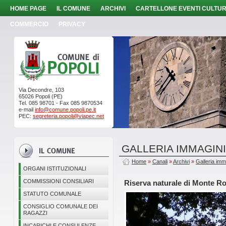
HOME PAGE
IL COMUNE
ARCHIVI
CARTELLONE EVENTI CULTUR
COMMERCIO
PRIVACY
Via Decondre, 103
65026 Popoli (PE)
Tel. 085 98701 - Fax 085 9870534
e-mail
info@comune.popoli.pe.it
PEC:
segreteria.popoli@viapec.net
GALLERIA IMMAGIN
Home
»
Canali
»
Archivi
»
Galleria imm
ORGANI ISTITUZIONALI
COMMISSIONI CONSILIARI
Riserva naturale di Monte R
STATUTO COMUNALE
CONSIGLIO COMUNALE DEI
RAGAZZI
INCARICHI E CONSULENZE