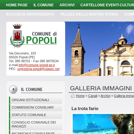
HOME PAGE
IL COMUNE
ARCHIVI
CARTELLONE EVENTI CULTUR
RACCOLTA DIFFERENZIATA
PILLOLE DELLA NOSTRA STORIA
COM
Via Decondre, 103
65026 Popoli (PE)
Tel. 085 98701 - Fax 085 9870534
e-mail
info@comune.popoli.pe.it
PEC:
segreteria.popoli@viapec.net
GALLERIA IMMAGINI
Home
»
Canali
»
Archivi
»
Galleria imma
ORGANI ISTITUZIONALI
COMMISSIONI CONSILIARI
La trota fario
STATUTO COMUNALE
CONSIGLIO COMUNALE DEI
RAGAZZI
INCARICHI E CONSULENZE