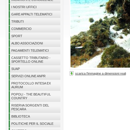
I NOSTRI UFFICI
GARE APPALTI TELEMATICI
TRIBUTI
COMMERCIO
SPORT
ALBO ASSOCIAZIONI
PAGAMENTI TELEMATICI
CASSETTO TRIBUTARIO -
SPORTELLO ONLINE
SUAP
scarica l'immagine a dimensioni reali
SERVIZI ONLINE ANPR
PROTOCOLLO INTESA EX
AURUM
POPOLI - THE BEAUTIFUL
COUNTRY
RISERVA SORGENTI DEL
PESCARA
BIBLIOTECA
POLITICHE PER IL SOCIALE