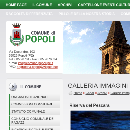
HOME PAGE
IL COMUNE
ARCHIVI
CARTELLONE EVENTI CULTUR
RACCOLTA DIFFERENZIATA
PILLOLE DELLA NOSTRA STORIA
COM
Via Decondre, 103
65026 Popoli (PE)
Tel. 085 98701 - Fax 085 9870534
e-mail
info@comune.popoli.pe.it
PEC:
segreteria.popoli@viapec.net
GALLERIA IMMAGINI
Home
»
Canali
»
Archivi
»
Galleria imma
ORGANI ISTITUZIONALI
COMMISSIONI CONSILIARI
Riserva del Pescara
STATUTO COMUNALE
CONSIGLIO COMUNALE DEI
RAGAZZI
INCARICHI E CONSULENZE