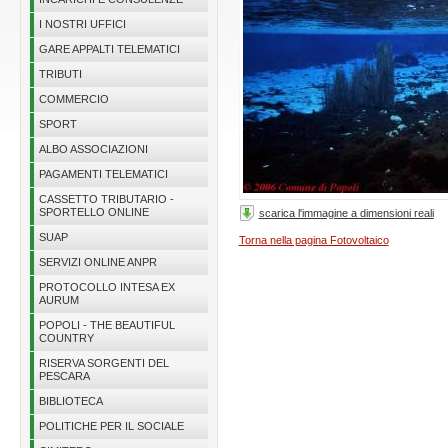
I NOSTRI UFFICI
GARE APPALTI TELEMATICI
TRIBUTI
COMMERCIO
SPORT
ALBO ASSOCIAZIONI
PAGAMENTI TELEMATICI
CASSETTO TRIBUTARIO -
SPORTELLO ONLINE
scarica l'immagine a dimensioni reali
SUAP
Torna nella pagina Fotovoltaico
SERVIZI ONLINE ANPR
PROTOCOLLO INTESA EX
AURUM
POPOLI - THE BEAUTIFUL
COUNTRY
RISERVA SORGENTI DEL
PESCARA
BIBLIOTECA
POLITICHE PER IL SOCIALE