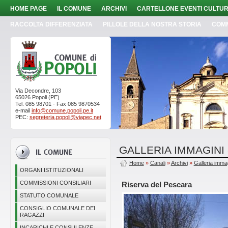
HOME PAGE
IL COMUNE
ARCHIVI
CARTELLONE EVENTI CULTUR
RACCOLTA DIFFERENZIATA
PILLOLE DELLA NOSTRA STORIA
COM
Via Decondre, 103
65026 Popoli (PE)
Tel. 085 98701 - Fax 085 9870534
e-mail
info@comune.popoli.pe.it
PEC:
segreteria.popoli@viapec.net
GALLERIA IMMAGINI
Home
»
Canali
»
Archivi
»
Galleria imma
ORGANI ISTITUZIONALI
COMMISSIONI CONSILIARI
Riserva del Pescara
STATUTO COMUNALE
CONSIGLIO COMUNALE DEI
RAGAZZI
INCARICHI E CONSULENZE