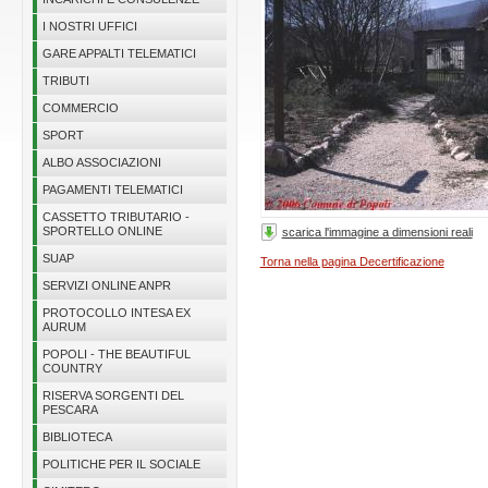
I NOSTRI UFFICI
GARE APPALTI TELEMATICI
TRIBUTI
COMMERCIO
SPORT
ALBO ASSOCIAZIONI
PAGAMENTI TELEMATICI
CASSETTO TRIBUTARIO -
SPORTELLO ONLINE
scarica l'immagine a dimensioni reali
SUAP
Torna nella pagina Decertificazione
SERVIZI ONLINE ANPR
PROTOCOLLO INTESA EX
AURUM
POPOLI - THE BEAUTIFUL
COUNTRY
RISERVA SORGENTI DEL
PESCARA
BIBLIOTECA
POLITICHE PER IL SOCIALE