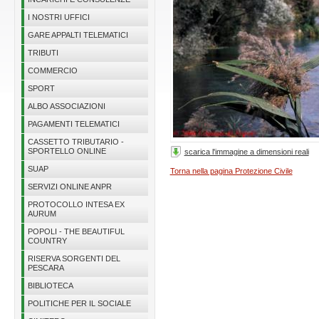
I NOSTRI UFFICI
GARE APPALTI TELEMATICI
TRIBUTI
COMMERCIO
SPORT
ALBO ASSOCIAZIONI
PAGAMENTI TELEMATICI
CASSETTO TRIBUTARIO -
SPORTELLO ONLINE
scarica l'immagine a dimensioni reali
SUAP
Torna nella pagina Protezione Civile
SERVIZI ONLINE ANPR
PROTOCOLLO INTESA EX
AURUM
POPOLI - THE BEAUTIFUL
COUNTRY
RISERVA SORGENTI DEL
PESCARA
BIBLIOTECA
POLITICHE PER IL SOCIALE