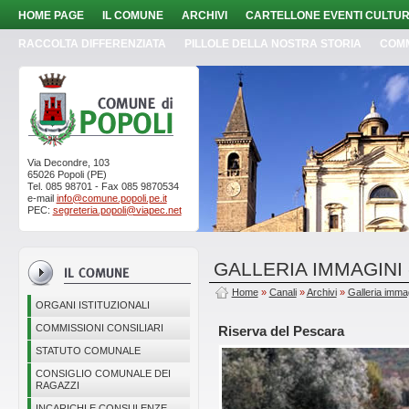
HOME PAGE
IL COMUNE
ARCHIVI
CARTELLONE EVENTI CULTUR
RACCOLTA DIFFERENZIATA
PILLOLE DELLA NOSTRA STORIA
COM
Via Decondre, 103
65026 Popoli (PE)
Tel. 085 98701 - Fax 085 9870534
e-mail
info@comune.popoli.pe.it
PEC:
segreteria.popoli@viapec.net
GALLERIA IMMAGINI
Home
»
Canali
»
Archivi
»
Galleria imma
ORGANI ISTITUZIONALI
COMMISSIONI CONSILIARI
Riserva del Pescara
STATUTO COMUNALE
CONSIGLIO COMUNALE DEI
RAGAZZI
INCARICHI E CONSULENZE