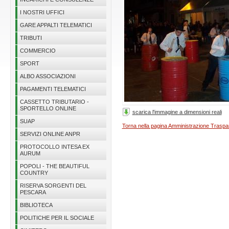
I NOSTRI UFFICI
GARE APPALTI TELEMATICI
TRIBUTI
COMMERCIO
SPORT
ALBO ASSOCIAZIONI
PAGAMENTI TELEMATICI
CASSETTO TRIBUTARIO -
SPORTELLO ONLINE
scarica l'immagine a dimensioni reali
SUAP
Torna nella pagina Amministrazione Traspa
SERVIZI ONLINE ANPR
PROTOCOLLO INTESA EX
AURUM
POPOLI - THE BEAUTIFUL
COUNTRY
RISERVA SORGENTI DEL
PESCARA
BIBLIOTECA
POLITICHE PER IL SOCIALE