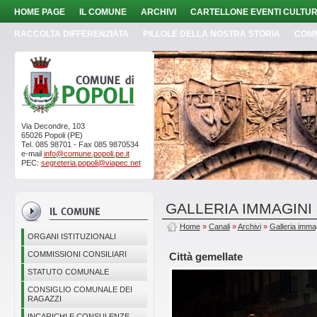
HOME PAGE
IL COMUNE
ARCHIVI
CARTELLONE EVENTI CULTUR
RACCOLTA DIFFERENZIATA
PILLOLE DELLA NOSTRA STORIA
COM
Via Decondre, 103
65026 Popoli (PE)
Tel. 085 98701 - Fax 085 9870534
e-mail
info@comune.popoli.pe.it
PEC:
segreteria.popoli@viapec.net
GALLERIA IMMAGINI
Home
»
Canali
»
Archivi
»
Galleria imma
ORGANI ISTITUZIONALI
COMMISSIONI CONSILIARI
Città gemellate
STATUTO COMUNALE
CONSIGLIO COMUNALE DEI
RAGAZZI
INCARICHI E CONSULENZE