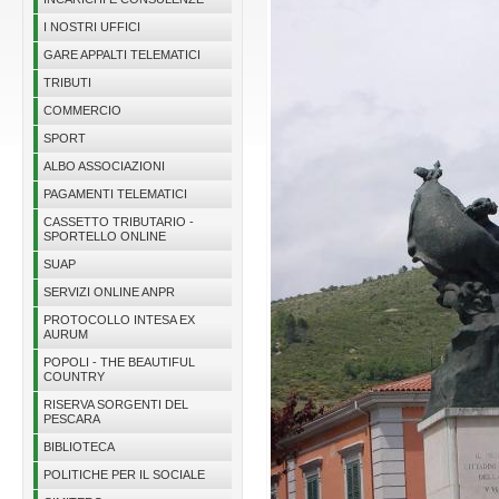
I NOSTRI UFFICI
GARE APPALTI TELEMATICI
TRIBUTI
COMMERCIO
SPORT
ALBO ASSOCIAZIONI
PAGAMENTI TELEMATICI
CASSETTO TRIBUTARIO -
SPORTELLO ONLINE
SUAP
SERVIZI ONLINE ANPR
PROTOCOLLO INTESA EX
AURUM
POPOLI - THE BEAUTIFUL
COUNTRY
RISERVA SORGENTI DEL
PESCARA
BIBLIOTECA
POLITICHE PER IL SOCIALE