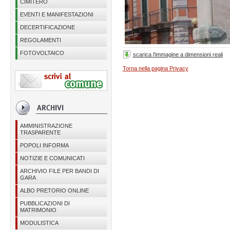
CIMITERO
EVENTI E MANIFESTAZIONI
DECERTIFICAZIONE
REGOLAMENTI
FOTOVOLTAICO
scarica l'immagine a dimensioni reali
Torna nella pagina Privacy
AMMINISTRAZIONE
TRASPARENTE
POPOLI INFORMA
NOTIZIE E COMUNICATI
ARCHIVIO FILE PER BANDI DI
GARA
ALBO PRETORIO ONLINE
PUBBLICAZIONI DI
MATRIMONIO
MODULISTICA