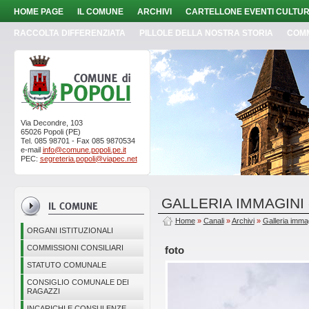
HOME PAGE
IL COMUNE
ARCHIVI
CARTELLONE EVENTI CULTUR
RACCOLTA DIFFERENZIATA
PILLOLE DELLA NOSTRA STORIA
COM
Via Decondre, 103
65026 Popoli (PE)
Tel. 085 98701 - Fax 085 9870534
e-mail
info@comune.popoli.pe.it
PEC:
segreteria.popoli@viapec.net
GALLERIA IMMAGINI
Home
»
Canali
»
Archivi
»
Galleria imma
ORGANI ISTITUZIONALI
COMMISSIONI CONSILIARI
foto
STATUTO COMUNALE
CONSIGLIO COMUNALE DEI
RAGAZZI
INCARICHI E CONSULENZE