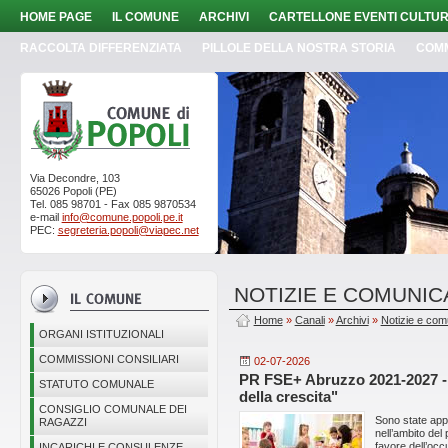
HOME PAGE
IL COMUNE
ARCHIVI
CARTELLONE EVENTI CULTUR
RACCOLTA DIFFERENZIATA
PILLOLE DELLA NOSTRA STORIA
COM
Via Decondre, 103
65026 Popoli (PE)
Tel. 085 98701 - Fax 085 9870534
e-mail
info@comune.popoli.pe.it
PEC:
segreteria.popoli@viapec.net
NOTIZIE E COMUNIC
Home
»
Canali
»
Archivi
»
Notizie e com
ORGANI ISTITUZIONALI
COMMISSIONI CONSILIARI
02-07-2026
PR FSE+ Abruzzo 2021-2027 - "
STATUTO COMUNALE
della crescita"
CONSIGLIO COMUNALE DEI
Sono state appr
RAGAZZI
nell’ambito de
favore dell’occ
INCARICHI E CONSULENZE