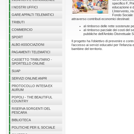
specifico F, Pri
I NOSTRI UFFICI
educazione e di
L’intervento, r
GARE APPALTI TELEMATICI
Fondo Sociale E
attraverso contributi economici destinati:
TRIBUTI
al rimborso delle rette sostenute per
COMMERCIO
al rimborso parziale dei costi del s
pubbliche dell'Ambito Distrettuale
SPORT
Il progetto ha l’obiettivo di prevenire e con
ALBO ASSOCIAZIONI
l’accesso ai servizi educativi per l’infanzia 
bambine del territorio.
PAGAMENTI TELEMATICI
CASSETTO TRIBUTARIO -
SPORTELLO ONLINE
SUAP
SERVIZI ONLINE ANPR
PROTOCOLLO INTESA EX
AURUM
POPOLI - THE BEAUTIFUL
COUNTRY
RISERVA SORGENTI DEL
PESCARA
BIBLIOTECA
POLITICHE PER IL SOCIALE