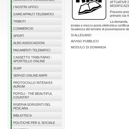
ATTUATIVE D
MODIFICAZI
I NOSTRI UFFICI
Possono prese
GARE APPALTI TELEMATICI
primario sia 4
TRIBUTI
La domanda, r
inviata a mezzo posta elettronica certific
COMMERCIO
Scadenza del termine di presentazione de
SI ALLEGANO:
SPORT
AVVISO PUBBLICO
ALBO ASSOCIAZIONI
MODULO DI DOMANDA
PAGAMENTI TELEMATICI
CASSETTO TRIBUTARIO -
SPORTELLO ONLINE
SUAP
SERVIZI ONLINE ANPR
PROTOCOLLO INTESA EX
AURUM
POPOLI - THE BEAUTIFUL
COUNTRY
RISERVA SORGENTI DEL
PESCARA
BIBLIOTECA
POLITICHE PER IL SOCIALE