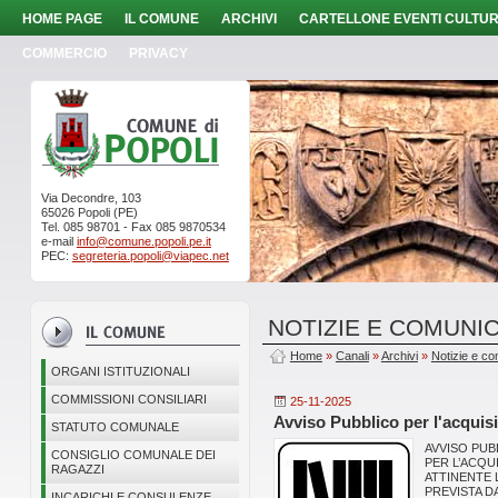
HOME PAGE
IL COMUNE
ARCHIVI
CARTELLONE EVENTI CULTUR
COMMERCIO
PRIVACY
Via Decondre, 103
65026 Popoli (PE)
Tel. 085 98701 - Fax 085 9870534
e-mail
info@comune.popoli.pe.it
PEC:
segreteria.popoli@viapec.net
NOTIZIE E COMUNIC
Home
»
Canali
»
Archivi
»
Notizie e co
ORGANI ISTITUZIONALI
COMMISSIONI CONSILIARI
25-11-2025
Avviso Pubblico per l'acquisi
STATUTO COMUNALE
AVVISO PUB
CONSIGLIO COMUNALE DEI
PER L’ACQU
RAGAZZI
ATTINENTE 
PREVISTA D
INCARICHI E CONSULENZE