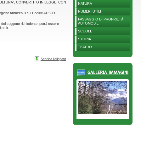
I CULTURA”, CONVERTITO IN LEGGE, CON
NATURA
NUMERI UTILI
 Regione Abruzzo, il cui Codice ATECO
PASSAGGIO DI PROPRIETÀ
AUTOMOBILI
 del soggetto richiedente, potrà essere
pe.it.
SCUOLE
STORIA
TEATRO
Scarica l'allegato