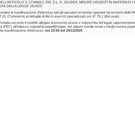
ELL’ARTICOLO 3, COMMA 2, DEL D.L. N. 201/2024, MISURE URGENTI IN MATERIA D
ONI DALLA LEGGE 16/2025”.
ntare la manifestazione d’interesse tutti gli operatori economici operanti nel territorio della
7.61 (Commercio al dettaglio di libri in esercizi specializzati) e/o 47.79.1 (libri usati).
edatta secondo il modello allegato al presente avviso e sottoscritta dal legale rappresentante
ata (PEC) all’indirizzo segreteria.popoli@viapec.net oppure tramite email a info@comune.popoli.
lla manifestazione d’interesse:
ore 23:59 del 20/12/2025
.