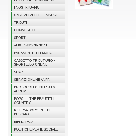
I NOSTRI UFFICI
GARE APPALTI TELEMATICI
TRIBUTI
COMMERCIO
SPORT
ALBO ASSOCIAZIONI
PAGAMENTI TELEMATICI
CASSETTO TRIBUTARIO -
SPORTELLO ONLINE
SUAP
SERVIZI ONLINE ANPR
PROTOCOLLO INTESA EX
AURUM
POPOLI - THE BEAUTIFUL
COUNTRY
RISERVA SORGENTI DEL
PESCARA
BIBLIOTECA
POLITICHE PER IL SOCIALE