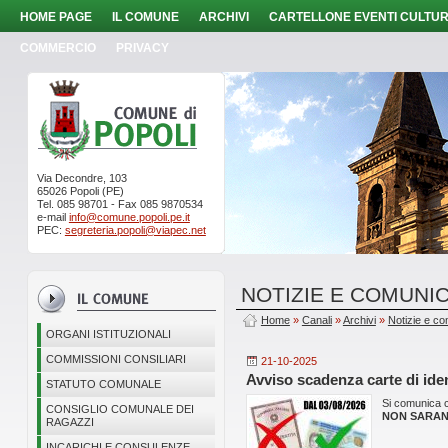
HOME PAGE
IL COMUNE
ARCHIVI
CARTELLONE EVENTI CULTUR
COMMERCIO
PRIVACY
Via Decondre, 103
65026 Popoli (PE)
Tel. 085 98701 - Fax 085 9870534
e-mail
info@comune.popoli.pe.it
PEC:
segreteria.popoli@viapec.net
NOTIZIE E COMUNIC
Home
»
Canali
»
Archivi
»
Notizie e co
ORGANI ISTITUZIONALI
COMMISSIONI CONSILIARI
21-10-2025
Avviso scadenza carte di iden
STATUTO COMUNALE
Si comunica c
CONSIGLIO COMUNALE DEI
NON SARANNO
RAGAZZI
INCARICHI E CONSULENZE