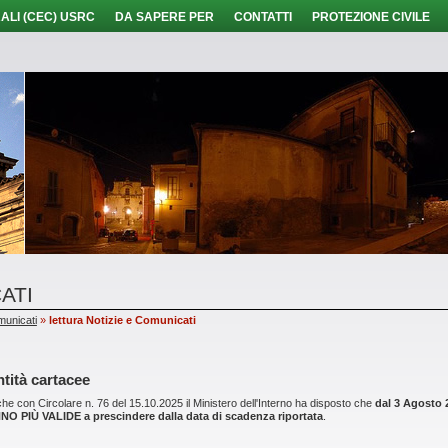
ALI (CEC) USRC
DA SAPERE PER
CONTATTI
PROTEZIONE CIVILE
ATI
municati
»
lettura Notizie e Comunicati
tità cartacee
he con Circolare n. 76 del 15.10.2025 il Ministero dell'Interno ha disposto che
dal 3 Agosto
 PIÙ VALIDE a prescindere dalla data di scadenza riportata
.